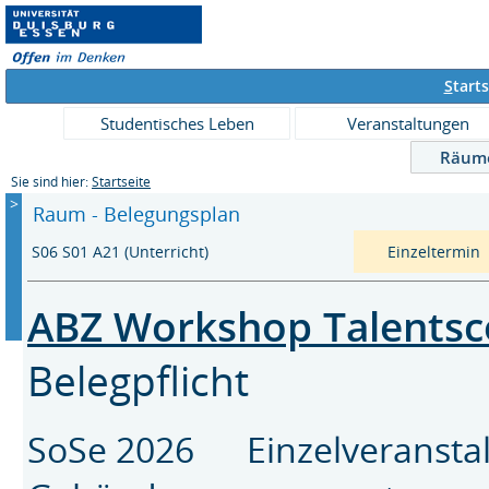
S
tarts
Studentisches Leben
Veranstaltungen
Räum
Sie sind hier:
Startseite
>
Raum - Belegungsplan
S06 S01 A21 (Unterricht)
Einzeltermin
ABZ Workshop Talents
Belegpflicht
SoSe 2026 Einzelveransta