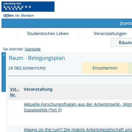
S
tarts
Studentisches Leben
Veranstaltungen
Räum
Sie sind hier:
Startseite
>
Raum - Belegungsplan
LK 062 (Unterricht)
Einzeltermin
Vst.-
Veranstaltung
Nr.
Aktuelle Forschungsfragen aus der Arbeitsmarkt-, Mig
Sozialpolitik (Teil II)
Always on the run!? Die mobile Arbeitsgesellschaft un