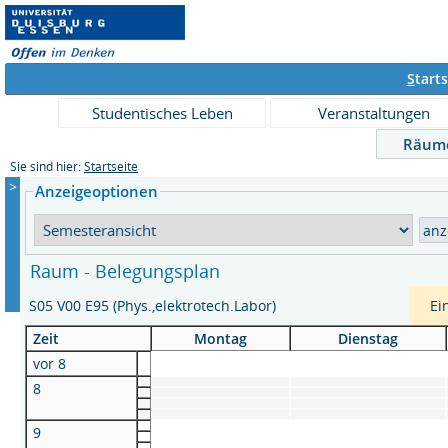
S
tarts
Studentisches Leben
Veranstaltungen
Räum
Sie sind hier:
Startseite
>
Anzeigeoptionen
Raum - Belegungsplan
S05 V00 E95 (Phys.,elektrotech.Labor)
Ei
Zeit
Montag
Dienstag
vor 8
8
9