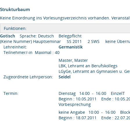
Strukturbaum
Keine Einordnung ins Vorlesungsverzeichnis vorhanden. Veranstal
Funktionen:
Gotisch
Sprache: Deutsch
Belegpflicht
(Keine Nummer) Hauptseminar SS 2011 2 SWS keine Übe
Lehreinheit:
Germanistik
Teilnehmer/-in Maximal : 40
Master, Master
LBK, Lehramt an Berufskollegs
LGyGe, Lehramt an Gymnasien u. G
Zugeordnete Lehrperson:
Seidel
Termin:
Dienstag 14:00 - 16:00 EinzelT
Beginn : 10.05.2011 Ende : 10.05.2
Vorbesprechung
keine Angabe 10:00 - 16:00 Bloc
Beginn : 18.07.2011 Ende : 22.07.2