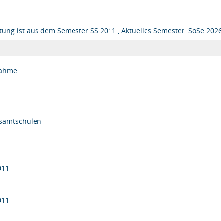
tung ist aus dem Semester SS 2011 , Aktuelles Semester: SoSe 202
rnahme
esamtschulen
011
k
011