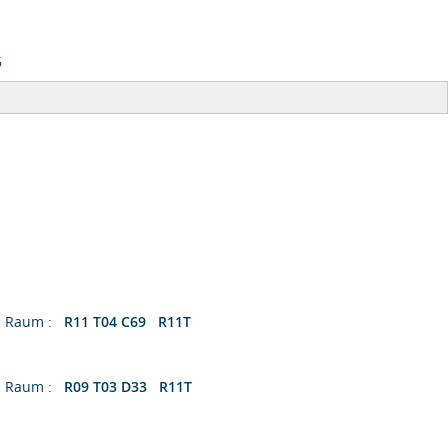
6
Raum :
R11 T04 C69 R11T
Raum :
R09 T03 D33 R11T