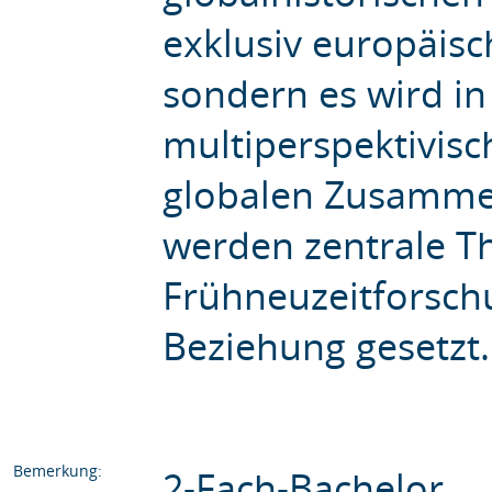
exklusiv europäisc
sondern es wird i
multiperspektivisc
globalen Zusamme
werden zentrale T
Frühneuzeitforschu
Beziehung gesetzt.
Bemerkung:
2-Fach-Bachelor