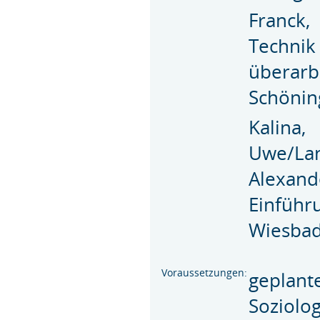
Franck,
Techni
überar
Schönin
Kalina
,
Uwe/La
Alexand
Einfüh
Wiesbad
Voraussetzungen:
geplant
Soziolog