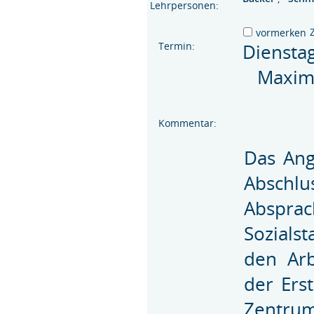
Lehrpersonen:
vormerken
Termin:
Diensta
Maximal
Kommentar:
Das Ang
Abschlu
Absprac
Sozialst
den Arb
der Erst
Zent