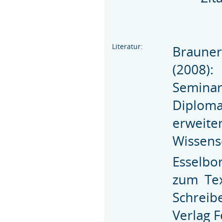
Literatur:
Braune
(2008): 
Semina
Diploma
erweit
Wissensc
Esselbo
zum Tex
Schreib
Verlag 