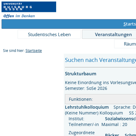
S
tarts
Studentisches Leben
Veranstaltungen
Räum
Sie sind hier:
Startseite
Suchen nach Veranstaltunge
Strukturbaum
Keine Einordnung ins Vorlesungsve
Semester: SoSe 2026
Funktionen:
Lehrstuhlkolloquium
Sprache: 
(Keine Nummer) Kolloquium S
Institut:
Sozialwissens
Teilnehmer/-in Maximal : 20
Zugeordnete
Bäcker
,
Schmi