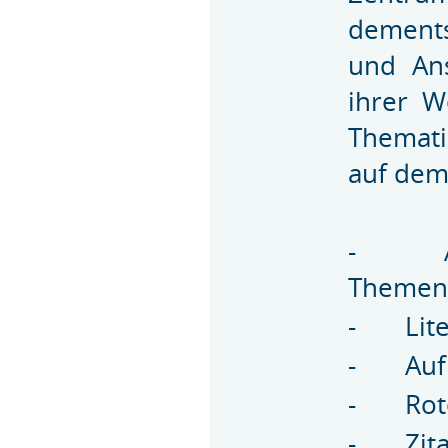
dements
und Ans
ihrer W
Themati
auf dem
-
Themen
-
Lit
-
Auf
-
Rot
-
Zit