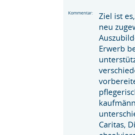
Kommentar:
Ziel ist e
neu zuge
Auszubild
Erwerb b
unterstüt
verschie
vorbereit
pflegeris
kaufmänni
unterschi
Caritas, 