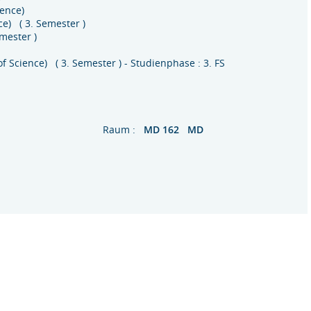
ience)
ce) ( 3. Semester )
mester )
r of Science) ( 3. Semester ) - Studienphase : 3. FS
Raum :
MD 162 MD