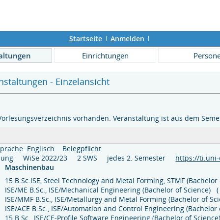
S
tartseite
A
nmelden
altungen
Einrichtungen
Person
staltungen - Einzelansicht
Vorlesungsverzeichnis vorhanden. Veranstaltung ist aus dem Semes
prache: Englisch
Belegpflicht
lesung WiSe 2022/23 2 SWS jedes 2. Semester
https://ti.u
Maschinenbau
15 B.Sc.ISE, Steel Technology and Metal Forming, STMF (Bachelor 
ISE/ME B.Sc., ISE/Mechanical Engineering (Bachelor of Science) 
ISE/MMF B.Sc., ISE/Metallurgy and Metal Forming (Bachelor of Sc
ISE/ACE B.Sc., ISE/Automation and Control Engineering (Bachelor
15 B.Sc., ISE/CE-Profile Software Engineering (Bachelor of Science