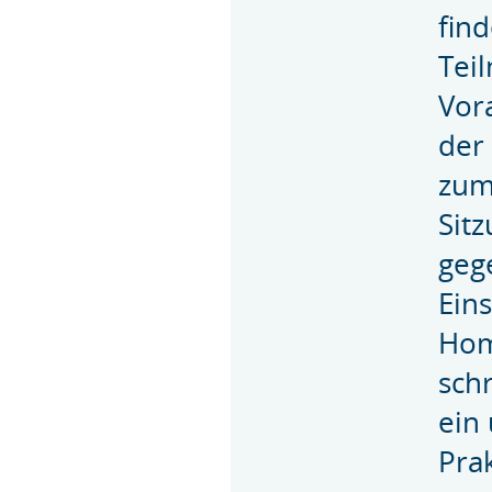
find
Tei
Vor
der
zum
Sit
geg
Eins
Ho
sch
ein
Pra