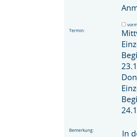
Anm
vor
Termin:
Mit
Einz
Beg
23.
Don
Einz
Beg
24.
Bemerkung:
In d