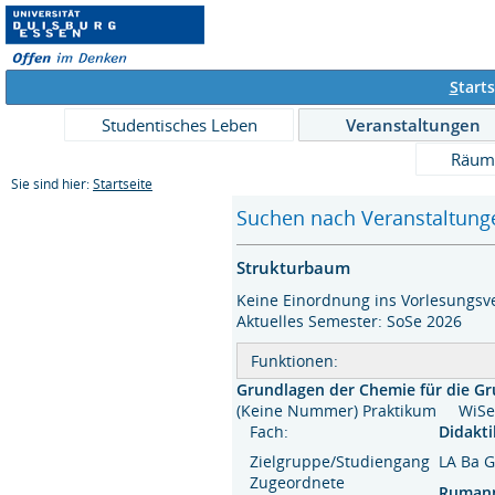
S
tarts
Studentisches Leben
Veranstaltungen
Räum
Sie sind hier:
Startseite
Suchen nach Veranstaltunge
Strukturbaum
Keine Einordnung ins Vorlesungsve
Aktuelles Semester: SoSe 2026
Funktionen:
Grundlagen der Chemie für die G
(Keine Nummer) Praktikum WiS
Fach:
Didakt
Zielgruppe/Studiengang
LA Ba G
Zugeordnete
Ruma