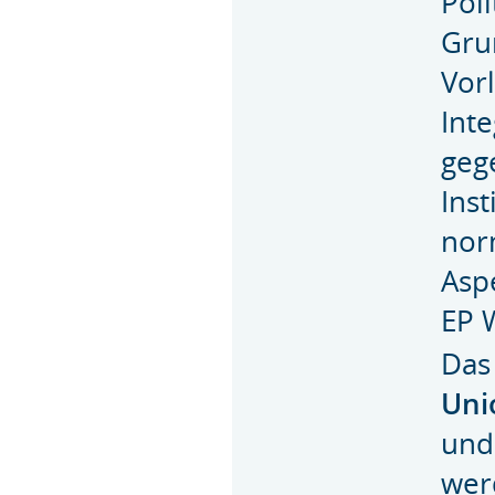
Pol
Gru
Vor
Int
geg
Ins
nor
Asp
EP 
Das
Uni
und 
werd