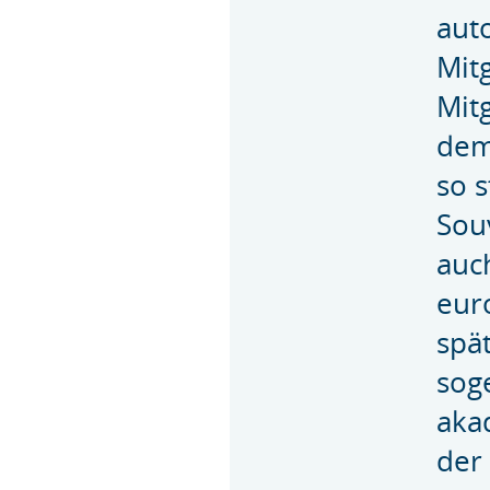
aut
Mitg
Mitg
dem
so s
Sou
auc
eur
spä
sog
aka
der