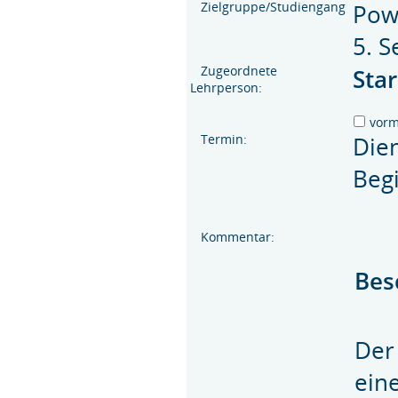
Zielgruppe/Studiengang
Powi
5. S
Zugeordnete
Sta
Lehrperson:
vor
Termin:
Die
Beg
Kommentar:
Bes
Der
ein