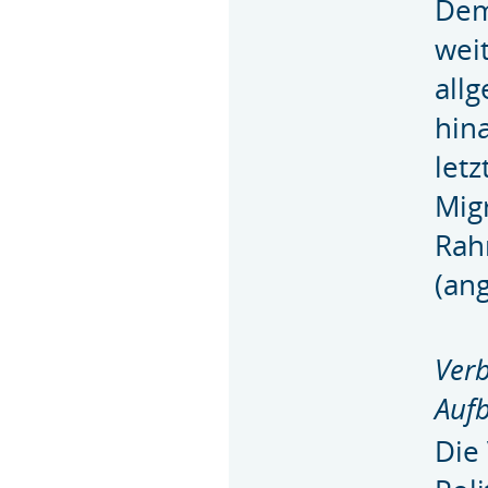
Dem
wei
all
hin
letz
Migr
Rah
(an
Ver
Auf
Die