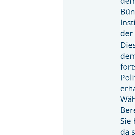
dem
Bün
Ins
der 
Dies
dem
for
Pol
erha
Wäh
Ber
Sie 
da 