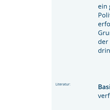
ein
Poli
erf
Gru
der
dri
Literatur:
Bas
ver