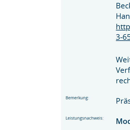
Beck
Han
htt
3-6
Wei
Ver
rec
Bemerkung:
Prä
Leistungsnachweis:
Mod