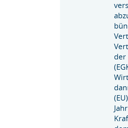
ver
abz
bün
Ver
Ver
der
(EG
Wir
dan
(EU
Jah
Kraf