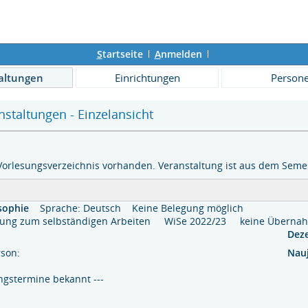
S
tartseite
A
nmelden
altungen
Einrichtungen
Person
staltungen - Einzelansicht
Vorlesungsverzeichnis vorhanden. Veranstaltung ist aus dem Semes
sophie
Sprache: Deutsch
Keine Belegung möglich
itung zum selbständigen Arbeiten WiSe 2022/23 keine Über
Dez
rson:
Nauj
ngstermine bekannt ---