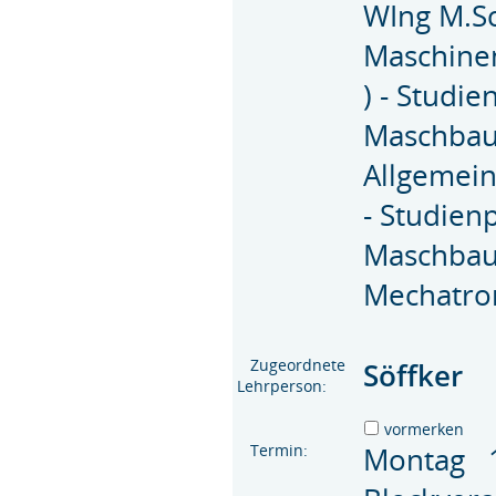
WIng M.Sc
Maschinen
) - Studi
Maschbau
Allgemein
- Studien
Maschbau
Mechatron
Zugeordnete
Söffker
Lehrperson:
vormerken
Termin:
Montag 1