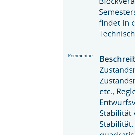
Blockvera
Semesters
findet in 
Technisch
Kommentar:
Beschrei
Zustands
Zustandsr
etc., Reg
Entwurfsv
Stabilitä
Stabilitä
quadratis