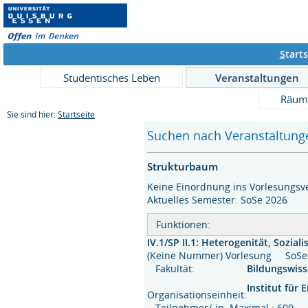
S
tarts
Studentisches Leben
Veranstaltungen
Räum
Sie sind hier:
Startseite
Suchen nach Veranstaltunge
Strukturbaum
Keine Einordnung ins Vorlesungsve
Aktuelles Semester: SoSe 2026
Funktionen:
IV.1/SP II.1: Heterogenität, Soziali
(Keine Nummer) Vorlesung So
Fakultät:
Bildungswis
Institut für
Organisationseinheit:
Teilnehmer/-in Maximal : 600