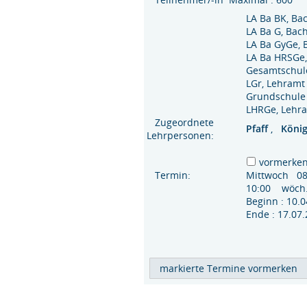
LA Ba BK, Ba
LA Ba G, Bac
LA Ba GyGe,
LA Ba HRSGe,
Gesamtschul
LGr, Lehramt 
Grundschule
LHRGe, Lehra
Zugeordnete
Pfaff
,
Köni
Lehrpersonen:
vormerke
Termin:
Mittwoch 08
10:00 wöch
Beginn : 10
Ende : 17.07