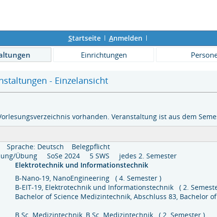
S
tartseite
A
nmelden
altungen
Einrichtungen
Person
staltungen - Einzelansicht
Vorlesungsverzeichnis vorhanden. Veranstaltung ist aus dem Semes
Sprache: Deutsch
Belegpflicht
lesung/Übung SoSe 2024 5 SWS jedes 2. Semester
Elektrotechnik und Informationstechnik
B-Nano-19, NanoEngineering ( 4. Semester )
B-EIT-19, Elektrotechnik und Informationstechnik ( 2. Semeste
Bachelor of Science Medizintechnik, Abschluss 83, Bachelor of
B.Sc. Medizintechnik, B.Sc. Medizintechnik ( 2. Semester )