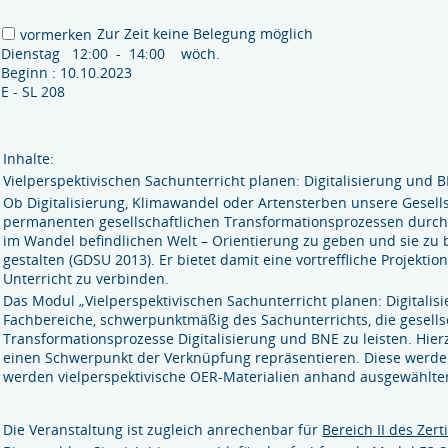
Zur Zeit keine Belegung möglich
vormerken
Dienstag 12:00 - 14:00 wöch.
Beginn : 10.10.2023
E - SL 208
Inhalte:
Vielperspektivischen Sachunterricht planen: Digitalisierung und 
Ob Digitalisierung, Klimawandel oder Artensterben unsere Gesell
permanenten gesellschaftlichen Transformationsprozessen durchzo
im Wandel befindlichen Welt – Orientierung zu geben und sie zu
gestalten (GDSU 2013). Er bietet damit eine vortreffliche Projekti
Unterricht zu verbinden.
Das Modul „Vielperspektivischen Sachunterricht planen: Digitalis
Fachbereiche, schwerpunktmäßig des Sachunterrichts, die gesells
Transformationsprozesse Digitalisierung und BNE zu leisten. Hier
einen Schwerpunkt der Verknüpfung repräsentieren. Diese werden 
werden vielperspektivische OER-Materialien anhand ausgewählter
Die Veranstaltung ist zugleich anrechenbar für
Bereich II des Zert