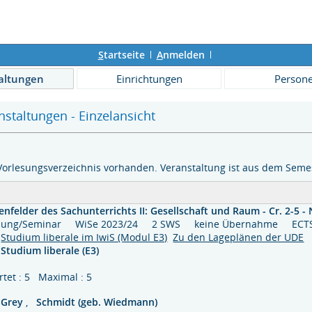
S
tartseite
A
nmelden
altungen
Einrichtungen
Person
staltungen - Einzelansicht
Vorlesungsverzeichnis vorhanden. Veranstaltung ist aus dem Semes
nfelder des Sachunterrichts II: Gesellschaft und Raum - Cr. 2-5 -
lesung/Seminar WiSe 2023/24 2 SWS keine Übernahme ECTS
Studium liberale im IwiS (Modul E3)
Zu den Lageplänen der UDE
Studium liberale (E3)
tet : 5 Maximal : 5
Grey
,
Schmidt (geb. Wiedmann)