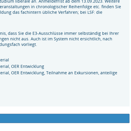
Studium liberale an. Anmeldefrist ab dem 13.09.2023. Weitere
 Veranstaltungen in chronologischer Reihenfolge etc. finden Sie
ldung das fachintern übliche Verfahren; bei LSF: die
tnis, dass Sie die E3-Ausschlüsse immer selbständig bei Ihrer
n nicht aus. Auch ist im System nicht ersichtlich, nach
dungsfach vorliegt.
erial
erial, OER Entwicklung
rial, OER Entwicklung, Teilnahme an Exkursionen, anteilige