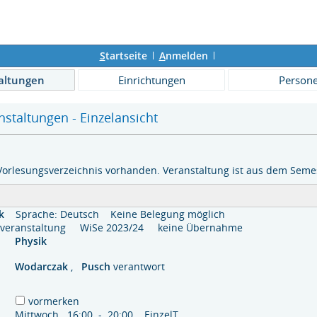
S
tartseite
A
nmelden
altungen
Einrichtungen
Person
staltungen - Einzelansicht
Vorlesungsverzeichnis vorhanden. Veranstaltung ist aus dem Semes
k
Sprache: Deutsch
Keine Belegung möglich
zelveranstaltung WiSe 2023/24 keine Übernahme
Physik
Wodarczak
,
Pusch
verantwort
vormerken
Mittwoch 16:00 - 20:00 EinzelT