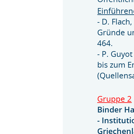
Einführen
- D. Flac
Gründe un
464.
- P. Guyot
bis zum E
(Quellens
Gruppe 2
Binder H
- Institu
Griechen