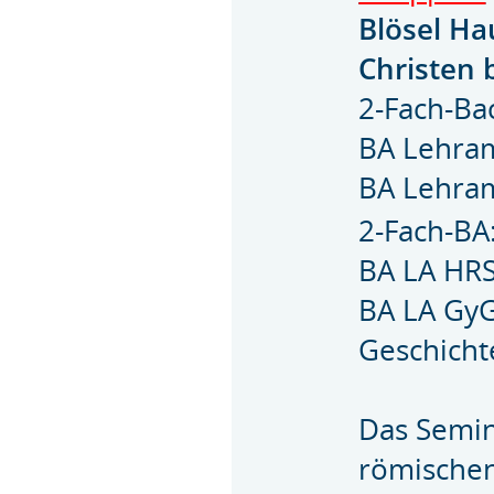
Blösel Ha
Christen 
2-Fach-Ba
BA Lehra
BA Lehra
2-Fach-BA
BA LA HRS
BA LA GyG
Geschicht
Das Semin
römischen