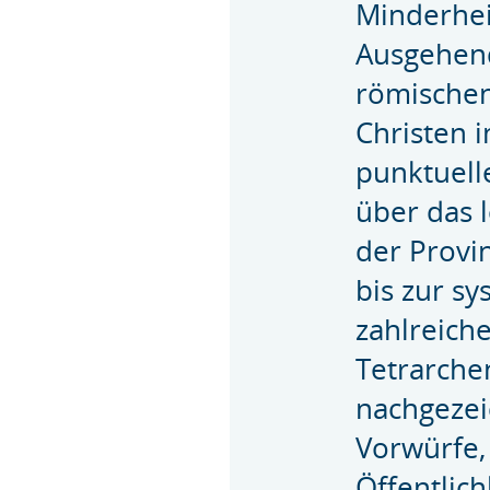
Minderhei
Ausgehend
römischen
Christen 
punktuell
über das 
der Provin
bis zur s
zahlreich
Tetrarche
nachgezei
Vorwürfe,
Öffentlic