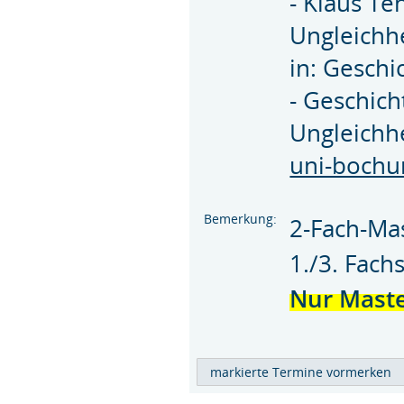
- Klaus Te
Ungleichhe
in: Geschi
- Geschich
Ungleichh
uni-bochu
Bemerkung:
2-Fach-Mas
1./3. Fac
Nur Master