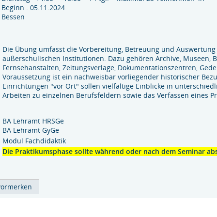
Beginn : 05.11.2024
Bessen
Die Übung umfasst die Vorbereitung, Betreuung und Auswertung 
außerschulischen Institutionen. Dazu gehören Archive, Museen, Bi
Fernsehanstalten, Zeitungsverlage, Dokumentationszentren, Ged
Voraussetzung ist ein nachweisbar vorliegender historischer Be
Einrichtungen "vor Ort" sollen vielfältige Einblicke in unterschi
Arbeiten zu einzelnen Berufsfeldern sowie das Verfassen eines P
BA Lehramt HRSGe
BA Lehramt GyGe
Modul Fachdidaktik
Die Praktikumsphase sollte während oder nach dem Seminar abs