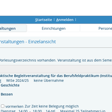
S
tartseite
A
nmelden
altungen
Einrichtungen
Person
staltungen - Einzelansicht
Vorlesungsverzeichnis vorhanden. Veranstaltung ist aus dem Semes
ktische Begleitveranstaltung für das Berufsfeldpraktikum (Instit
ung WiSe 2024/25 keine Übernahme
Geschichte
Bessen
Zur Zeit keine Belegung möglich
vormerken
Dienstag 14:00 - 18:00 14-tgl. Maximal 25 Teilnehmer/-in