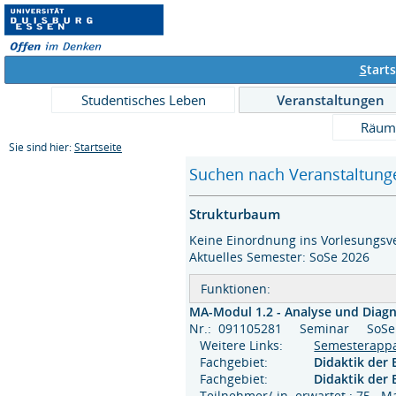
S
tarts
Studentisches Leben
Veranstaltungen
Räum
Sie sind hier:
Startseite
Suchen nach Veranstaltunge
Strukturbaum
Keine Einordnung ins Vorlesungsve
Aktuelles Semester: SoSe 2026
Funktionen:
MA-Modul 1.2 - Analyse und Diagn
Nr.: 091105281 Seminar SoS
Weitere Links:
Semesterapp
Fachgebiet:
Didaktik der 
Fachgebiet:
Didaktik der 
Teilnehmer/-in erwartet : 75 M