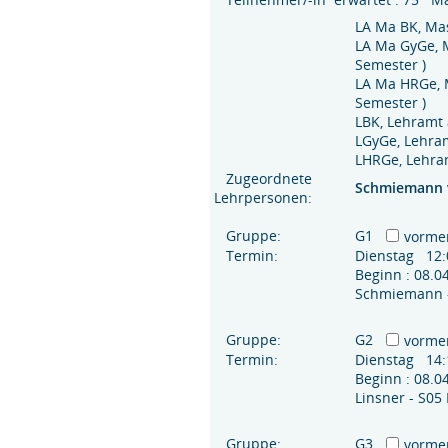
LA Ma BK, Mas
LA Ma GyGe, 
Semester )
LA Ma HRGe, 
Semester )
LBK, Lehramt 
LGyGe, Lehra
LHRGe, Lehram
Zugeordnete
Schmiemann
Lehrpersonen:
Gruppe:
G1
vorme
Termin:
Dienstag 12:
Beginn : 08.
Schmiemann -
Gruppe:
G2
vorme
Termin:
Dienstag 14:
Beginn : 08.
Linsner - S05
Gruppe:
G3
vorme