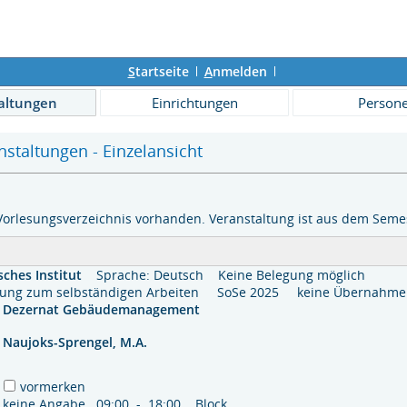
S
tartseite
A
nmelden
altungen
Einrichtungen
Person
staltungen - Einzelansicht
Vorlesungsverzeichnis vorhanden. Veranstaltung ist aus dem Semes
ches Institut
Sprache: Deutsch
Keine Belegung möglich
itung zum selbständigen Arbeiten SoSe 2025 keine Übernah
Dezernat Gebäudemanagement
Naujoks-Sprengel, M.A.
vormerken
keine Angabe 09:00 - 18:00 Block