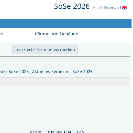
SoSe 2026
Hilfe
Sitemap
en
Räume und Gebäude
ter SoSe 2025 , Aktuelles Semester: SoSe 2026
me
Raum :
T01 S04 B34 T01S