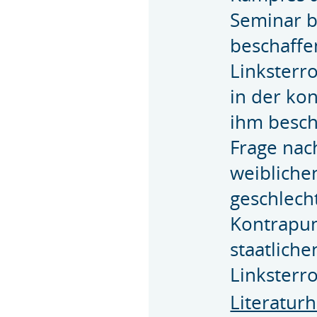
Seminar b
beschaffe
Linksterr
in der ko
ihm besch
Frage nac
weiblichen
geschlecht
Kontrapun
staatlic
Linksterr
Literatur