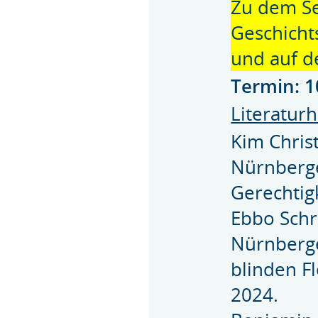
Zu dem S
Geschicht
und auf d
Termin: 1
Literatur
Kim Christ
Nürnberge
Gerechtig
Ebbo Schr
Nürnberge
blinden F
2024.