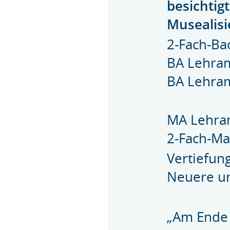
besichtig
Musealis
2-Fach-Ba
BA Lehra
BA Lehra
MA Lehra
2-Fach-Ma
Vertiefu
Neuere u
„Am Ende 