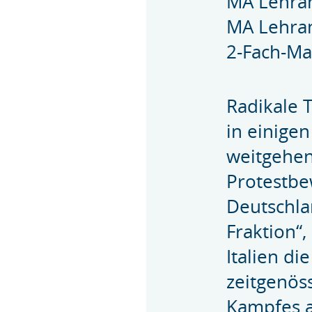
MA Lehra
MA Lehra
2-Fach-Ma
Radikale 
in einige
weitgehen
Protestb
Deutschla
Fraktion“,
Italien di
zeitgenös
Kampfes a