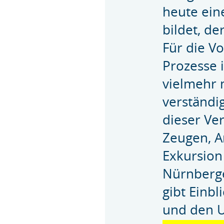
heute ein
bildet, de
Für die V
Prozesse 
vielmehr m
verständi
dieser Ver
Zeugen, A
Exkursion
Nürnberge
gibt Einb
und den U