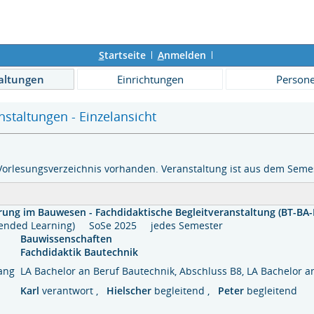
S
tartseite
A
nmelden
altungen
Einrichtungen
Person
staltungen - Einzelansicht
Vorlesungsverzeichnis vorhanden. Veranstaltung ist aus dem Semes
erung im Bauwesen - Fachdidaktische Begleitveranstaltung (BT-BA-
Blended Learning) SoSe 2025 jedes Semester
Bauwissenschaften
Fachdidaktik Bautechnik
gang
LA Bachelor an Beruf Bautechnik, Abschluss B8, LA Bachelor a
Karl
verantwort ,
Hielscher
begleitend ,
Peter
begleitend