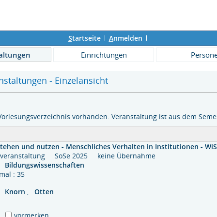
S
tartseite
A
nmelden
altungen
Einrichtungen
Person
staltungen - Einzelansicht
Vorlesungsverzeichnis vorhanden. Veranstaltung ist aus dem Semes
ehen und nutzen - Menschliches Verhalten in Institutionen - WiS
zelveranstaltung SoSe 2025 keine Übernahme
Bildungswissenschaften
mal : 35
Knorn
,
Otten
vormerken