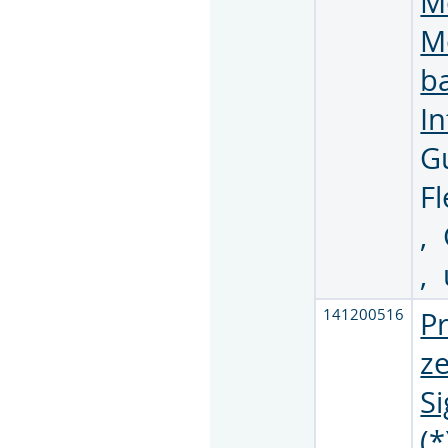
M
M
ba
In
G
F
,
,
141200516
Pr
ze
S
(*