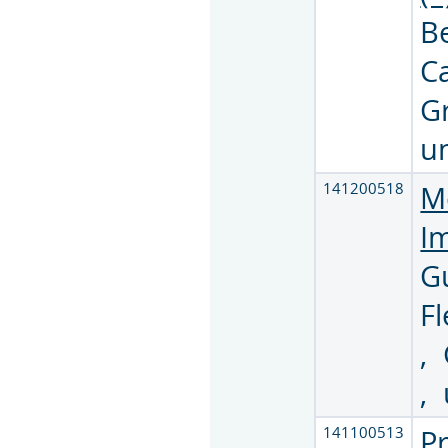
B
C
G
u
141200518
M
I
G
F
,
,
141100513
P