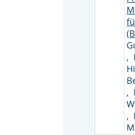
M
f
(B
G
,
H
B
,
W
,
Mi