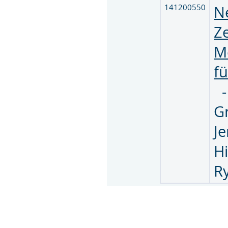
141200550
N
Ze
M
f
G
J
H
R