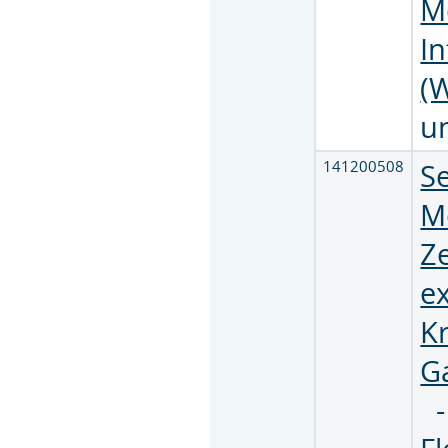
M
In
(
u
141200508
S
Mo
Ze
e
K
G