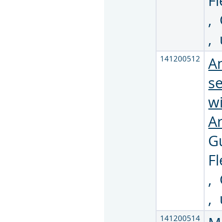
F
,
,
141200512
A
s
w
Ar
G
F
,
,
141200514