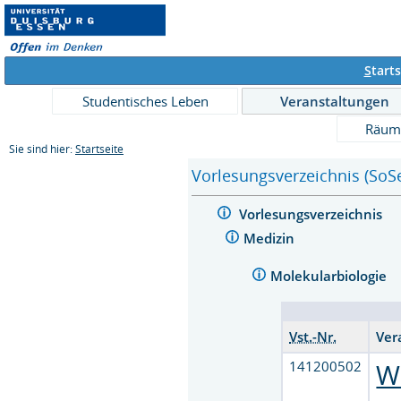
S
tarts
Studentisches Leben
Veranstaltungen
Räum
Sie sind hier:
Startseite
Vorlesungsverzeichnis (SoS
Vorlesungsverzeichnis
Medizin
Molekularbiologie
Vst.-Nr.
Ver
141200502
W