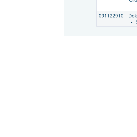
Kas
091122910
Dok
-