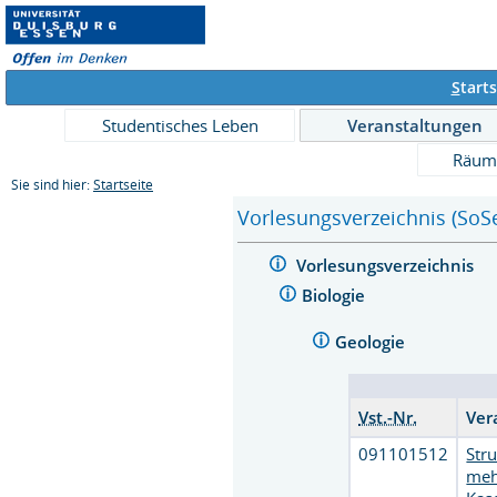
S
tarts
Studentisches Leben
Veranstaltungen
Räum
Sie sind hier:
Startseite
Vorlesungsverzeichnis (SoS
Vorlesungsverzeichnis
Biologie
Geologie
Vst.-Nr.
Ver
091101512
Str
meh