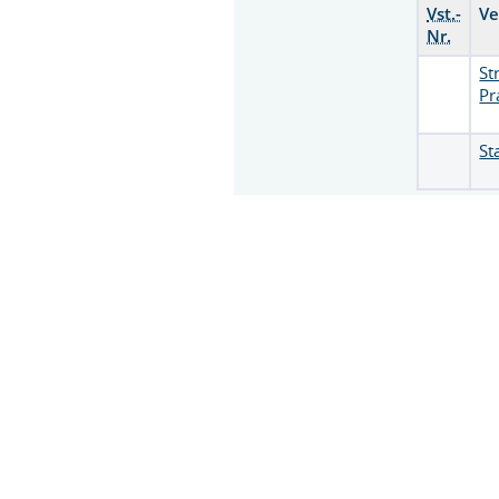
Vst.-
Ve
Nr.
St
Pr
St