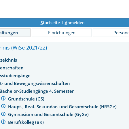
S
tartseite
A
nmelden
altungen
Einrichtungen
Person
hnis (WiSe 2021/22)
rzeichnis
senschaften
sstudiengänge
rt- und Bewegungswissenschaften
Bachelor-Studiengänge 4. Semester
Grundschule (GS)
Haupt-, Real- Sekundar- und Gesamtschule (HRSGe)
Gymnasium und Gesamtschule (GyGe)
Berufskolleg (BK)