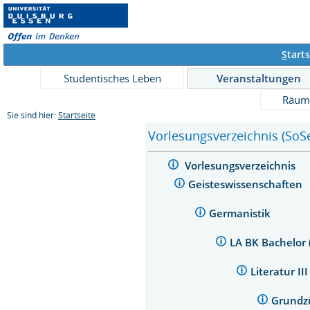
S
tarts
Studentisches Leben
Veranstaltungen
Räum
Sie sind hier:
Startseite
Vorlesungsverzeichnis (SoS
Vorlesungsverzeichnis
Geisteswissenschaften
Germanistik
LA BK Bachelor
Literatur II
Grundzü