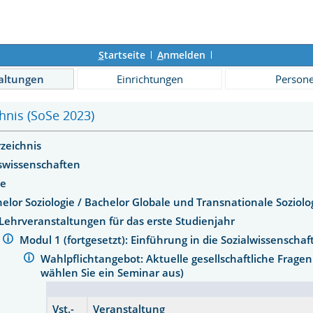
S
tartseite
A
nmelden
altungen
Einrichtungen
Person
hnis (SoSe 2023)
rzeichnis
tswissenschaften
ie
elor Soziologie / Bachelor Globale und Transnationale Soziol
Lehrveranstaltungen für das erste Studienjahr
Modul 1 (fortgesetzt): Einführung in die Sozialwissenscha
Wahlpflichtangebot: Aktuelle gesellschaftliche Fragen 
wählen Sie ein Seminar aus)
Vst.-
Veranstaltung