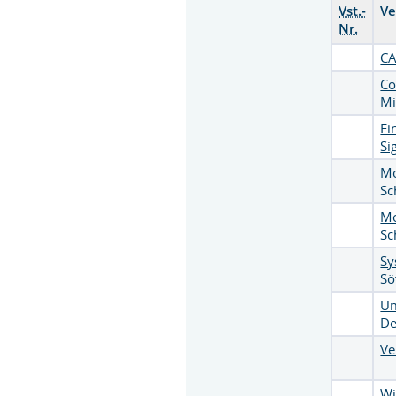
Vst.-
Ve
Nr.
CA
Co
Mi
Ei
Si
Mo
S
Mo
S
Sy
Sö
Um
De
Ve
Wi