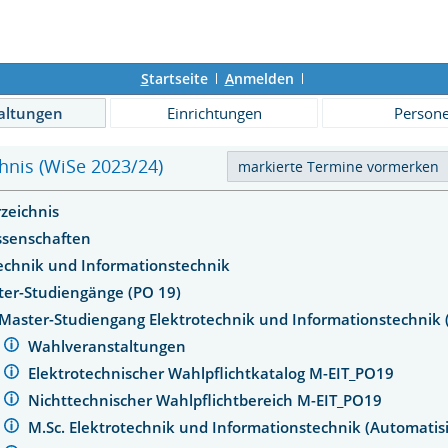
S
tartseite
A
nmelden
altungen
Einrichtungen
Person
hnis (WiSe 2023/24)
rzeichnis
ssenschaften
technik und Informationstechnik
ter-Studiengänge (PO 19)
Master-Studiengang Elektrotechnik und Informationstechnik 
Wahlveranstaltungen
Elektrotechnischer Wahlpflichtkatalog M-EIT_PO19
Nichttechnischer Wahlpflichtbereich M-EIT_PO19
M.Sc. Elektrotechnik und Informationstechnik (Automatis