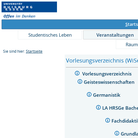
S
tarts
Studentisches Leben
Veranstaltungen
Räum
Sie sind hier:
Startseite
Vorlesungsverzeichnis (WiS
Vorlesungsverzeichnis
Geisteswissenschaften
Germanistik
LA HRSGe Bache
Fachdidakt
Grundl