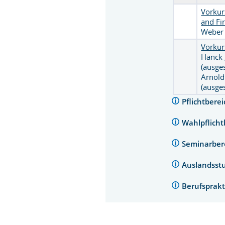
Vorkur
and Fi
Weber
Vorkur
Hanck
(ausge
Arnold
(ausge
Pflichtbere
Wahlpflich
Seminarber
Auslandss
Berufsprakt