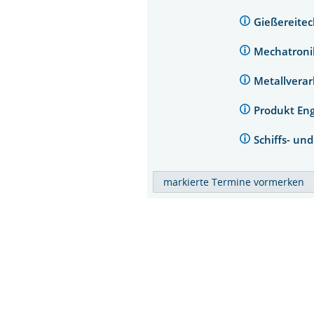
Gießereite
Mechatron
Metallvera
Produkt En
Schiffs- un