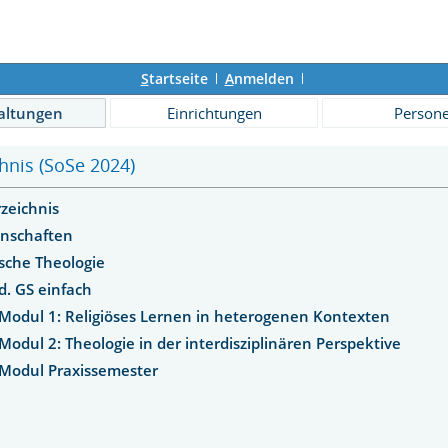
S
tartseite
A
nmelden
altungen
Einrichtungen
Person
hnis (SoSe 2024)
rzeichnis
enschaften
ische Theologie
d. GS einfach
Modul 1: Religiöses Lernen in heterogenen Kontexten
Modul 2: Theologie in der interdisziplinären Perspektive
Modul Praxissemester