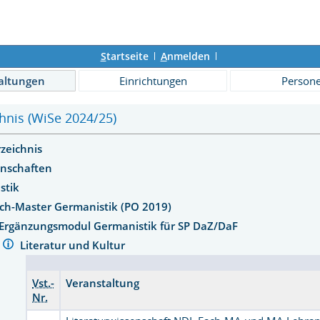
S
tartseite
A
nmelden
altungen
Einrichtungen
Person
hnis (WiSe 2024/25)
rzeichnis
enschaften
stik
ach-Master Germanistik (PO 2019)
Ergänzungsmodul Germanistik für SP DaZ/DaF
Literatur und Kultur
Vst.-
Veranstaltung
Nr.