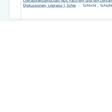
Literaturwissenschaft NDL Fach-MA und MA Lehramt
Diskussionen, Literatur I, Schw
-
Schlicht
,
Schüll