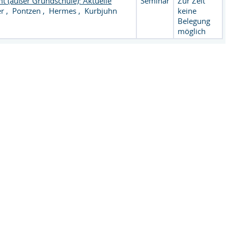
 (außer Grundschule): Aktuelle
Seminar
Zur Zeit
er
,
Pontzen
,
Hermes
,
Kurbjuhn
keine
Belegung
möglich