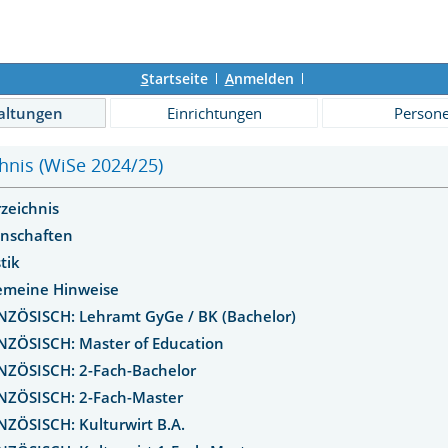
S
tartseite
A
nmelden
altungen
Einrichtungen
Person
hnis (WiSe 2024/25)
rzeichnis
enschaften
tik
gemeine Hinweise
NZÖSISCH: Lehramt GyGe / BK (Bachelor)
NZÖSISCH: Master of Education
NZÖSISCH: 2-Fach-Bachelor
NZÖSISCH: 2-Fach-Master
NZÖSISCH: Kulturwirt B.A.