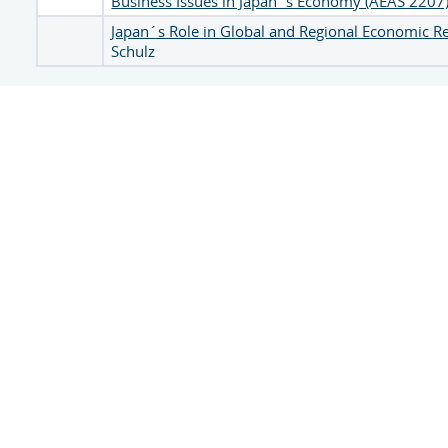
Business Issues in Japan´s Economy (AEAS 2207
Japan´s Role in Global and Regional Economic R
Schulz