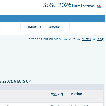
SoSe 2026
Hilfe
Sitemap
en
Räume und Gebäude
Seitenansicht wählen:
kurz
mittel
lang
S 2207), 6 ECTS CP
Vst.-Art
Aktion