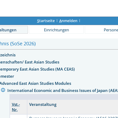
S
tartseite
A
nmelden
altungen
Einrichtungen
Person
hnis (SoSe 2026)
rzeichnis
senschaften/ East Asian Studies
emporary East Asian Studies (MA CEAS)
Semester
Advanced East Asian Studies Modules
International Economic and Business Issues of Japan (AEA
Vst.-
Veranstaltung
Nr.