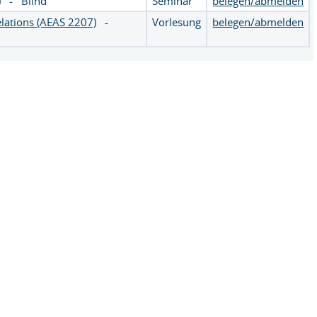
)
-
Blind
Seminar
belegen/abmelden
elations (AEAS 2207)
-
Vorlesung
belegen/abmelden