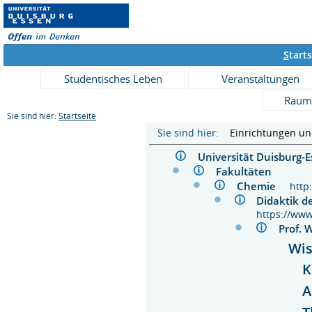
S
tarts
Studentisches Leben
Veranstaltungen
Räum
Sie sind hier:
Startseite
Sie sind hier:
Einrichtungen u
Universität Duisburg
Fakultäten
Chemie
http
Didaktik 
https://ww
Prof.
Wis
K
A
T