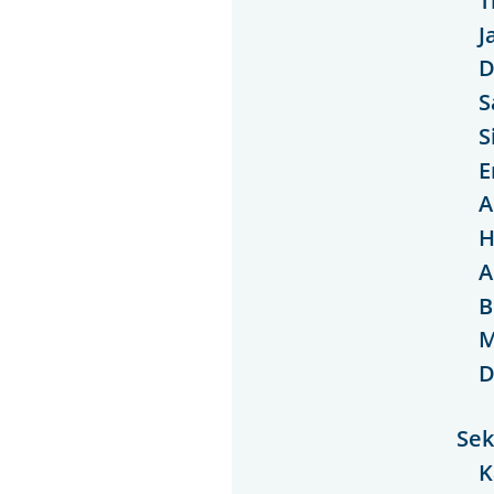
J
D
S
S
E
A
H
A
B
M
D
Sek
K