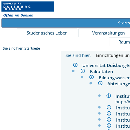
S
tarts
Studentisches Leben
Veranstaltungen
Räum
Sie sind hier:
Startseite
Sie sind hier:
Einrichtungen u
Universität Duisburg
Fakultäten
Bildungswiss
Abteilu
Instit
http://
Instit
Instit
Instit
Insti