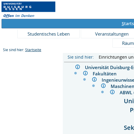
S
tarts
Studentisches Leben
Veranstaltungen
Räum
Sie sind hier:
Startseite
Sie sind hier:
Einrichtungen u
Universität Duisburg
Fakultäten
Ingenieurwis
Maschin
ABWL 
Uni
P
Sek