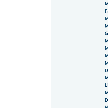
M
F
M
M
G
M
M
M
M
D
M
L
M
D
N