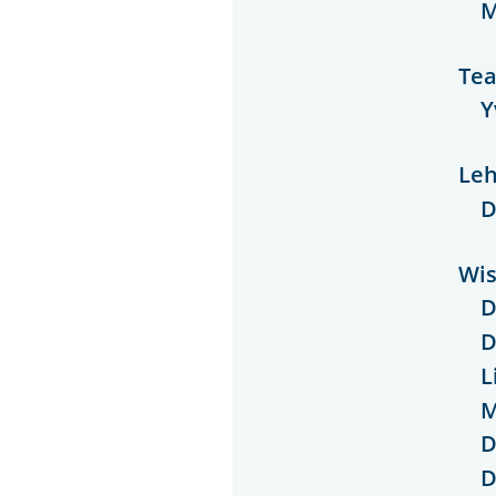
M
Tea
Y
Leh
D
Wis
D
D
L
M
D
D