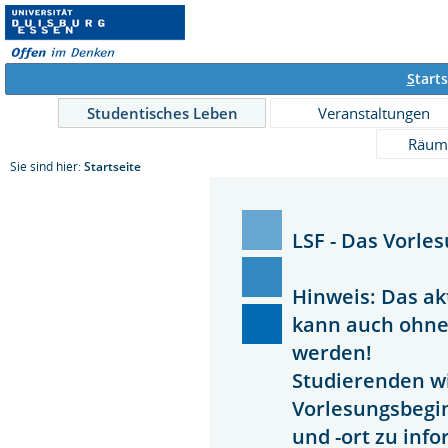
S
tarts
Studentisches Leben
Veranstaltungen
Räum
Sie sind hier:
Startseite
LSF - Das Vorle
Hinweis: Das ak
kann auch ohn
werden!
Studierenden wi
Vorlesungsbegi
und -ort zu inf