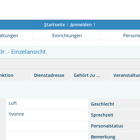
S
tartseite
A
nmelden
altungen
Einrichtungen
Person
Dr. - Einzelansicht
nktion
Dienstadresse
Gehört zu ...
Veranstaltu
Luft
Geschlecht
Yvonne
Sprechzeit
Personalstatus
Bemerkung