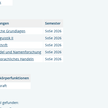
k
ungen
Semester
che Grundlagen
SoSe 2026
uistik II
SoSe 2026
hrift
SoSe 2026
del und Namenforschung
SoSe 2026
sprachliches Handeln
SoSe 2026
körperfunktionen
kraft
l gefunden: