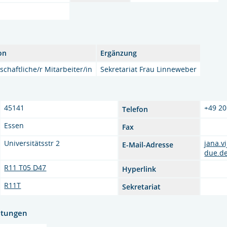
on
Ergänzung
chaftliche/r Mitarbeiter/in
Sekretariat Frau Linneweber
45141
+49 20
Telefon
Essen
Fax
Universitätsstr 2
jana.
E-Mail-Adresse
due.d
R11 T05 D47
Hyperlink
R11T
Sekretariat
htungen