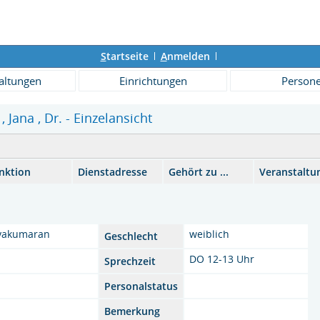
S
tartseite
A
nmelden
altungen
Einrichtungen
Person
Jana , Dr. - Einzelansicht
nktion
Dienstadresse
Gehört zu ...
Veranstaltu
ayakumaran
weiblich
Geschlecht
a
DO 12-13 Uhr
Sprechzeit
Personalstatus
Bemerkung